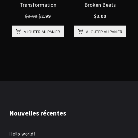
Transformation
Broken Beats
Le
Le
$
3.00
$
2.99
$
3.00
prix
prix
initial
actuel
AJOUTER AU PANIER
AJOUTER AU PANIER
était :
est :
$3.00.
$2.99.
Nouvelles récentes
Hello world!