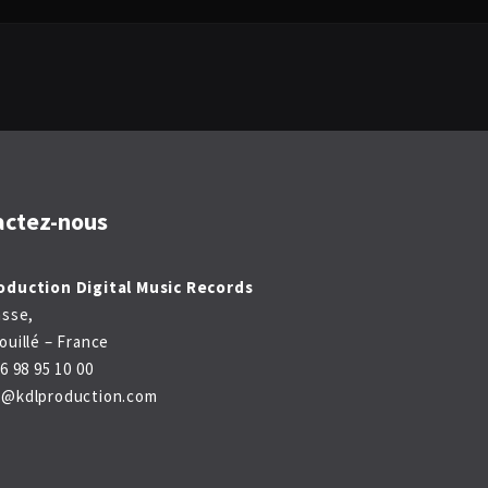
actez-nous
oduction Digital Music Records
asse,
ouillé – France
6 98 95 10 00
t@kdlproduction.com