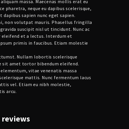
 aliquam massa. Maecenas mollis erat eu
e pharetra, neque eu dapibus scelerisque,
get dapibus sapien nunc eget sapien.
i, non volutpat mauris. Phasellus fringilla
gravida suscipit nisl ut tincidunt. Nunc ac
 eleifend et a lectus. Interdum et
psum primis in faucibus. Etiam molestie
ictumst. Nullam lobortis scelerisque
e sit amet tortor bibendum eleifend.
eo elementum, vitae venenatis massa
scelerisque mattis. Nunc fermentum lacus
attis vel. Etiam eu nibh molestie,
is arcu.
reviews