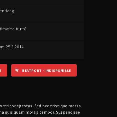
bentlang
timated truth]
am 25.3.2014
E
BEATPORT - INDISPONIBLE
rttitor egestas. Sed nec tristique massa.
na quis quam mollis tempor. Suspendisse