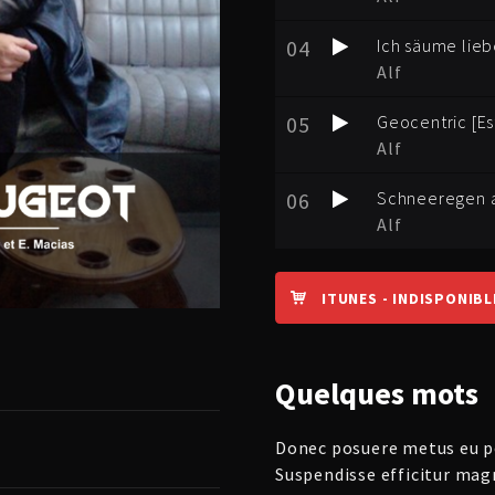
04
Ich säume lie
Alf
05
Geocentric [Es
Alf
06
Schneeregen 
Alf
ITUNES - INDISPONIBL
Quelques mots
Donec posuere metus eu po
Suspendisse efficitur mag