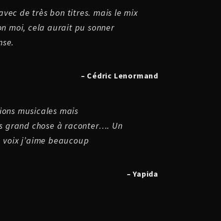
vec de très bon titres. mais le mix
lon moi, cela aurait pu sonner
nse.
– Cédric Lenormand
tions musicales mais
 grand chose à raconter…. Un
e voix j’aime beaucoup
– Yapida