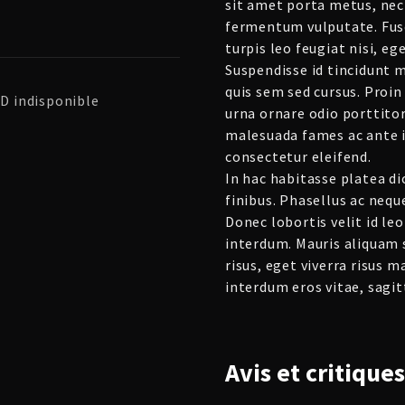
sit amet porta metus, nec
fermentum vulputate. Fusc
turpis leo feugiat nisi, e
Suspendisse id tincidunt m
quis sem sed cursus. Proin 
CD indisponible
urna ornare odio porttitor
malesuada fames ac ante i
consectetur eleifend.
In hac habitasse platea d
finibus. Phasellus ac nequ
Donec lobortis velit id l
interdum. Mauris aliquam 
risus, eget viverra risus m
interdum eros vitae, sagitt
Avis et critiques