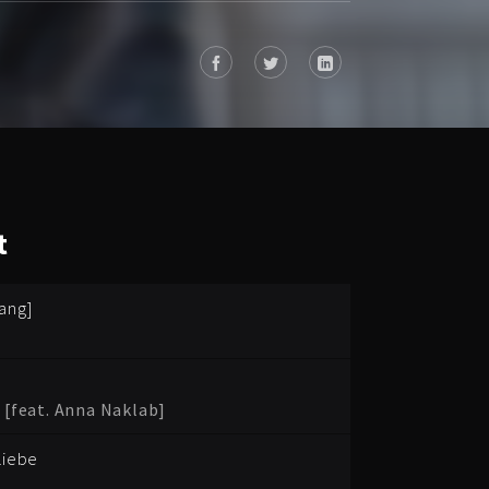
t
ang]
 [feat. Anna Naklab]
Liebe