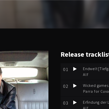
Release
tracklis
01
Endwelt [Tiefg
Alf
02
Wicked games
Parra for Cuva
03
Erfindung der 
Alf