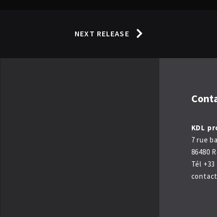
NEXT RELEASE
Cont
KDL pr
7 rue b
86480 R
Tél +33 
contac