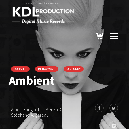
DUBSTEP
RETROWAVE
UK FUNKY
Ambient
Albert Fougeot
,
Kenzo David
,
Stéphane Augereau